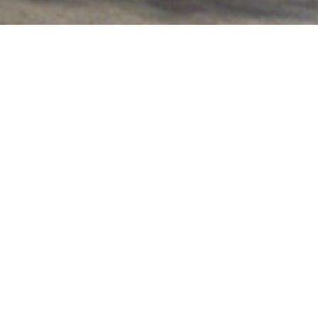
AÑO
SITUACIÓN
1997 – 2000
Barcelona
SUPERFICIE
PROMOTOR
7.403 m² + 2.480 m²
Patronato Municipal de la
Aparcamiento
Vivienda
FOTOS