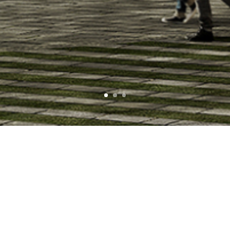
ANY
SITUACIÓ
2016 – 2017 (Proyecto Básico)
Santiago de Compostela, La
Coruña
SUPERFÍCIE
PROMOTOR
12.312 m²
Universitat Santiago de