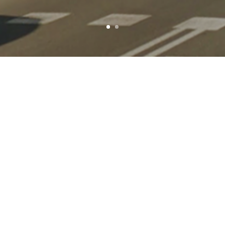
AÑO
SITUACIÓN
2007 – En curso
Lleida
SUPERFICIE
PROMOTOR
44.685 m²
Metrovacesa
FOTOS