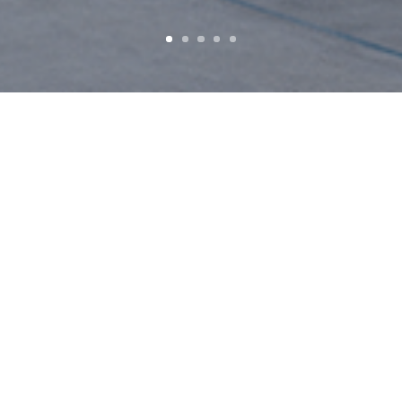
ANY
SITUACIÓ
1999 – 2007
Benidorm, Alicant
SUPERFÍCIE
PROMOTOR
9.622 m²
CIEGSA
FOTOS